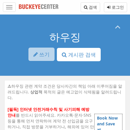
Sketchbook5, 스케치북5
Sketchbook5, 스케치북5
본
메
검색
로그인
문
뉴
바
토
로
글
가
하
기
기
하우징
쓰기
게시판 검색
⚠️
하우징 관련 계약 조건은 당사자간의 책임 아래 이루어짐을 알
려드립니다.
상업적
목적의 글은 예고없이 삭제됨을 알려드립니
다.
[필독] 인터넷 안전거래수칙 및 사기피해 예방
안내
를 반드시 읽어주세요. 카카오톡·문자·SNS
Book Now
등을 통해 먼저 연락하여 계약 전 선입금을 요구
and Save
하거나, 직접 방문을 거부하거나, 해외에 있어 만
at