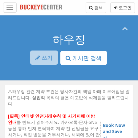
Sketchbook5, 스케치북5
Sketchbook5, 스케치북5
본
메
검색
로그인
문
뉴
바
토
로
글
가
하
기
기
하우징
쓰기
게시판 검색
⚠️
하우징 관련 계약 조건은 당사자간의 책임 아래 이루어짐을 알
려드립니다.
상업적
목적의 글은 예고없이 삭제됨을 알려드립니
다.
[필독] 인터넷 안전거래수칙 및 사기피해 예방
안내
를 반드시 읽어주세요. 카카오톡·문자·SNS
Book Now
등을 통해 먼저 연락하여 계약 전 선입금을 요구
and Save
하거나, 직접 방문을 거부하거나, 해외에 있어 만
at