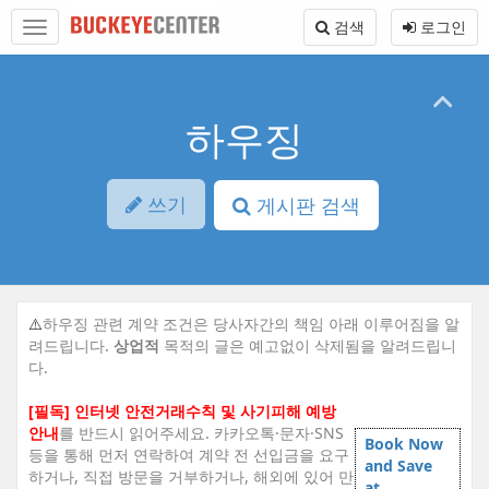
Sketchbook5, 스케치북5
Sketchbook5, 스케치북5
본
메
검색
로그인
문
뉴
바
토
로
글
가
하
기
기
하우징
쓰기
게시판 검색
⚠️
하우징 관련 계약 조건은 당사자간의 책임 아래 이루어짐을 알
려드립니다.
상업적
목적의 글은 예고없이 삭제됨을 알려드립니
다.
[필독] 인터넷 안전거래수칙 및 사기피해 예방
안내
를 반드시 읽어주세요. 카카오톡·문자·SNS
Book Now
등을 통해 먼저 연락하여 계약 전 선입금을 요구
and Save
하거나, 직접 방문을 거부하거나, 해외에 있어 만
at