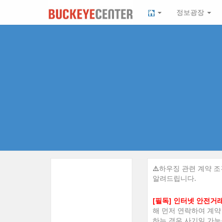
Sketchbook5, 스케치북5
Sketchbook5, 스케치북5
본
메
정보광장
문
뉴
바
토
로
글
가
하
기
기
⚠️
하우징 관련 계약 
알려드립니다.
[필독] 인터넷 안전거
해 먼저 연락하여 계약
하는 경우 사기일 가능