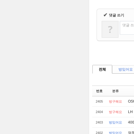
✔
댓글 쓰기
댓글 쓰
?
전체
방있어요
번호
분류
OS
2405
방구해요
LH 
2404
방구해요
400
2403
방있어요
엄청
2402
방있어요