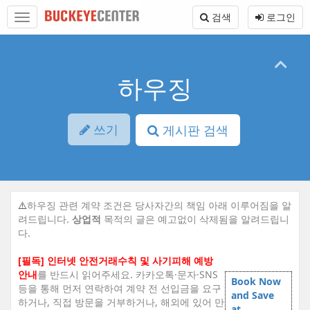
Sketchbook5, 스케치북5
Sketchbook5, 스케치북5
본
메
검색
로그인
문
뉴
바
토
로
글
가
하
기
기
하우징
쓰기
게시판 검색
⚠️
하우징 관련 계약 조건은 당사자간의 책임 아래 이루어짐을 알
려드립니다.
상업적
목적의 글은 예고없이 삭제됨을 알려드립니
다.
[필독] 인터넷 안전거래수칙 및 사기피해 예방
안내
를 반드시 읽어주세요. 카카오톡·문자·SNS
Book Now
등을 통해 먼저 연락하여 계약 전 선입금을 요구
and Save
하거나, 직접 방문을 거부하거나, 해외에 있어 만
at