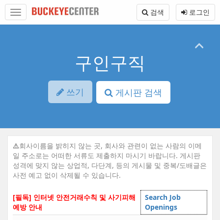
Sketchbook5, 스케치북5
Sketchbook5, 스케치북5
본
메
검색
로그인
문
뉴
바
토
로
글
가
하
기
기
구인구직
쓰기
게시판 검색
⚠️
회사이름을 밝히지 않는 곳, 회사와 관련이 없는 사람의 이메
일 주소로는 어떠한 서류도 제출하지 마시기 바랍니다. 게시판
성격에 맞지 않는 상업적, 다단계, 등의 게시물 및 중복/도배글은
사전 예고 없이 삭제될 수 있습니다.
[필독] 인터넷 안전거래수칙 및 사기피해
Search Job
예방 안내
Openings