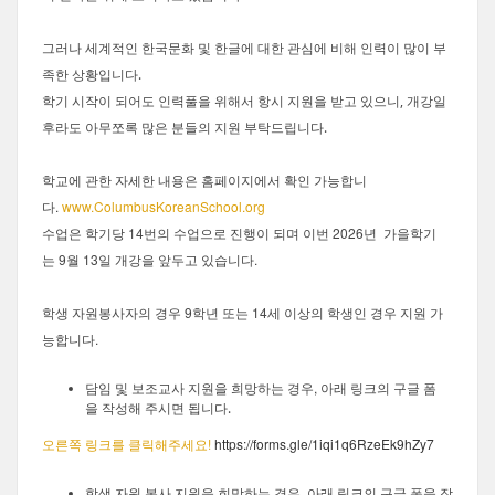
그러나 세계적인 한국문화 및 한글에 대한 관심에 비해 인력이 많이 부
족한 상황입니다.
학기 시작이 되어도 인력풀을 위해서 항시 지원을 받고 있으니, 개강일
후라도 아무쪼록 많은 분들의 지원 부탁드립니다.
학교에
관한
자세한
내용은
홈페이지에서
확인
가능합니
.
www.ColumbusKoreanSchool.org
다
14
이번 2026년
수업은 학기당
번의 수업으로 진행이 되며
가을학기
9월 13일
개강을 앞두고 있습니다.
는
학생
자원봉사자의
경우
9
학년
또는
14
세
이상의
학생인
경우
지원
가
능합니다.
,
담임 및 보조교사 지원을 희망하는 경우
아래 링크의 구글 폼
을 작성해 주시면 됩니다.
오른쪽 링크를 클릭해주세요!
https://forms.gle/1iqi1q6RzeEk9hZy7
,
학생 자원 봉사 지원을 희망하는 경우
아래 링크의 구글 폼을 작