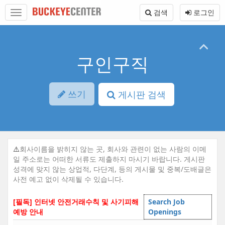
Sketchbook5, 스케치북5
Sketchbook5, 스케치북5
본
메
검색
로그인
문
뉴
바
토
로
글
가
하
기
기
구인구직
쓰기
게시판 검색
⚠️
회사이름을 밝히지 않는 곳, 회사와 관련이 없는 사람의 이메
일 주소로는 어떠한 서류도 제출하지 마시기 바랍니다. 게시판
성격에 맞지 않는 상업적, 다단계, 등의 게시물 및 중복/도배글은
사전 예고 없이 삭제될 수 있습니다.
[필독] 인터넷 안전거래수칙 및 사기피해
Search Job
예방 안내
Openings