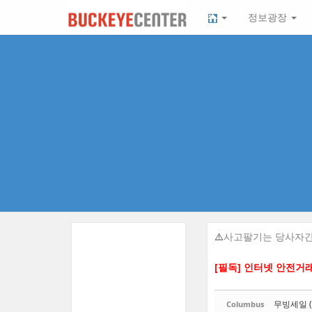
Sketchbook5, 스케치북5
Sketchbook5, 스케치북5
본
메
정보광장
문
뉴
바
토
로
글
가
하
기
기
⚠️
사고팔기는 당사자간
[필독] 인터넷 안전거
무빙세일 (
Columbus