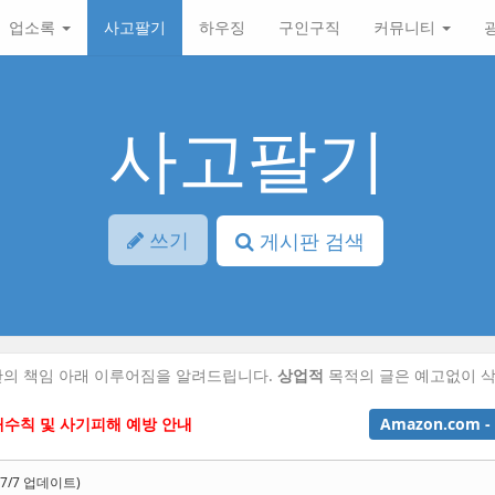
업소록
사고팔기
하우징
구인구직
커뮤니티
사고팔기
쓰기
게시판 검색
의 책임 아래 이루어짐을 알려드립니다.
상업적
목적의 글은 예고없이 삭
래수칙 및 사기피해 예방 안내
Amazon.com - 
7/7 업데이트)