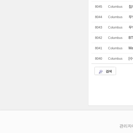
침
8045
Columbus
무
8044
Columbus
무
8043
Columbus
B
8042
Columbus
Ma
8041
Columbus
[
8040
Columbus
검색
관리자