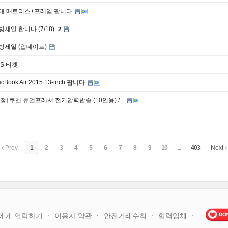
대 매트리스+프레임 팝니다
빙세일 합니다 (7/18)
2
빙세일 (업데이트)
TS 티켓
cBook Air 2015 13-inch 팝니다
수정] 쿠첸 듀얼프레셔 전기압력밥솥 (10인용) /...
Prev
1
2
3
4
5
6
7
8
9
10
...
403
Next
에게 연락하기
이용자 약관
안전거래수칙
협력업체