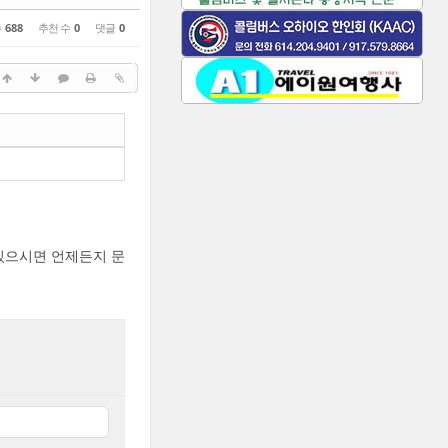
수
688
추천 수
0
댓글
0
있으시면 언제든지 문