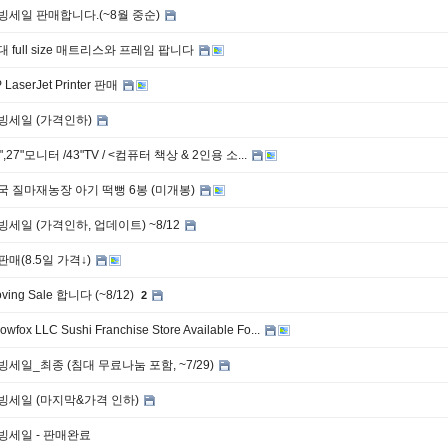
빙세일 판매합니다.(~8월 중순)
대 full size 매트리스와 프레임 팝니다
 LaserJet Printer 판매
빙세일 (가격인하)
",27"모니터 /43"TV / <컴퓨터 책상 & 2인용 소...
국 질마재농장 아기 떡뻥 6봉 (미개봉)
빙세일 (가격인하, 업데이트) ~8/12
판매(8.5일 가격↓)
ving Sale 합니다 (~8/12)
2
owfox LLC Sushi Franchise Store Available Fo...
빙세일_최종 (침대 무료나눔 포함, ~7/29)
빙세일 (마지막&가격 인하)
빙세일 - 판매완료