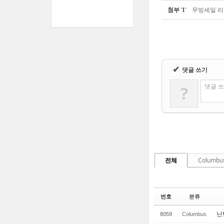
첨부
'
1
'
무빙세일 리스트
✔
댓글 쓰기
댓글 쓰
?
전체
Columbu
번호
분류
닌
8059
Columbus