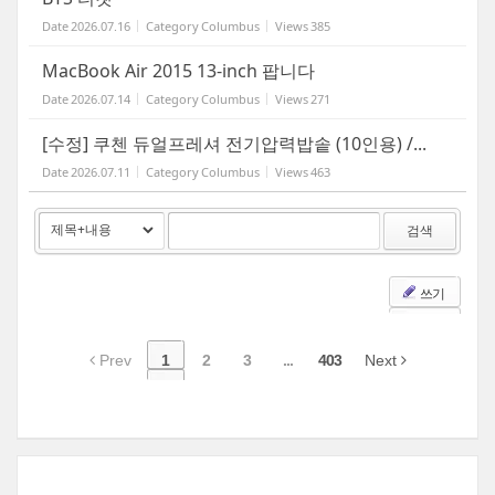
Date
2026.07.16
Category
Columbus
Views
385
MacBook Air 2015 13-inch 팝니다
Date
2026.07.14
Category
Columbus
Views
271
[수정] 쿠첸 듀얼프레셔 전기압력밥솥 (10인용) /...
Date
2026.07.11
Category
Columbus
Views
463
검색
쓰기
Prev
1
2
3
...
403
Next