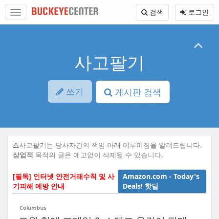
Sketchbook5, 스케치북5
Sketchbook5, 스케치북5
본
메
검색
로그인
문
뉴
바
토
로
글
가
하
기
기
사고팔기
쓰기
게시판 검색
⚠️
사고팔기는 당사자간의 책임 아래 이루어짐을 알려드립니다.
상업적
목적의 글은 예고없이 삭제될 수 있습니다.
[필독] 인터넷 안전거래수칙 및 사
Amazon.com - Today's
기피해 예방 안내
Deals! 핫딜
Columbus