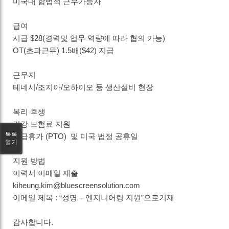
미국내 합법적 근무가능자
급여
시급 $28(경력및 업무 역량에 따라 협의 가능)
OT(초과근무) 1.5배($42) 지급
근무지
테네시/조지아/오하이오 등 생산설비 현장
복리 후생
건강 보험료 지원
목록
유급휴가 (PTO) 및 미국 법정 공휴일
열기
지원 방법
이력서 이메일 제출
kiheung.kim@bluescreensolution.com
이메일 제목 : “성명 – 엔지니어링 지원”으로기재
감사합니다.