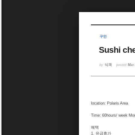
Sketchbook5, 스케치북5
구인
Sushi ch
Sketchbook5, 스케치북5
식객
May 
by
posted
location: Polaris Area
Time: 60hours/ week Mon
혜택
1. 유급휴가