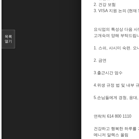
2. 건강 보험
3. VISA 지원 논의 (현
요식업의 특성상 
고개숙여 양해 부탁드립니
목록
열기
1. 스쉬, 사시미 숙련.
2. 금연
3.출근시간 엄수
4.위생 규정 법 및 내부 
5.손님들에게 경청, 응대
연락처 614 800 1110
건강하고 행복한 하루를 
메니저 알렉스 올림