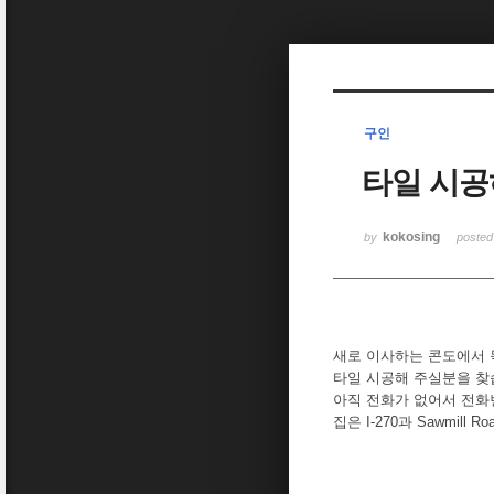
Sketchbook5, 스케치북5
구인
타일 시공
Sketchbook5, 스케치북5
kokosing
by
poste
새로 이사하는 콘도에서
타일 시공해 주실분을 찾
아직 전화가 없어서 전
집은 I-270과 Sawmill