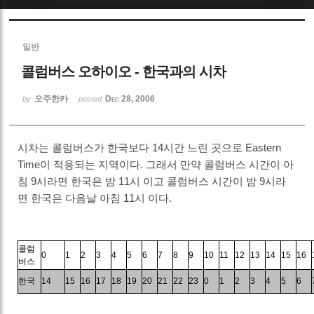
Sketchbook5, 스케치북5
일반
콜럼버스 오하이오 - 한국과의 시차
오주한카
Dec 28, 2006
by
posted
Sketchbook5, 스케치북5
시차는 콜럼버스가 한국보다 14시간 느린 곳으로 Eastern
Time이 적용되는 지역이다. 그래서 만약 콜럼버스 시간이 아
침 9시라면 한국은 밤 11시 이고 콜럼버스 시간이 밤 9시라
면 한국은 다음날 아침 11시 이다.
콜럼
0
1
2
3
4
5
6
7
8
9
10
11
12
13
14
15
16
버스
한국
14
15
16
17
18
19
20
21
22
23
0
1
2
3
4
5
6