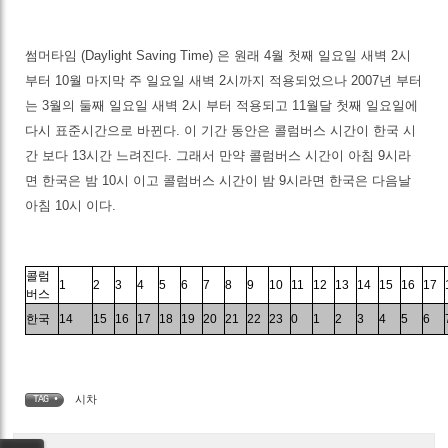
썸머타임 (Daylight Saving Time) 은 원래 4월 첫째 일요일 새벽 2시
부터 10월 마지막 주 일요일 새벽 2시까지 적용되었으나 2007년 부터
는 3월의 둘째 일요일 새벽 2시 부터 적용되고 11월달 첫째 일요일에
다시 표준시간으로 바뀐다. 이 기간 동안은 콜럼버스 시간이 한국 시
간 보다 13시간 느려진다. 그래서 만약 콜럼버스 시간이 아침 9시라
면 한국은 밤 10시 이고 콜럼버스 시간이 밤 9시라면 한국은 다음날
아침 10시 이다.
콜럼
1
2
3
4
5
6
7
8
9
10
11
12
13
14
15
16
17
버스
한국
14
15
16
17
18
19
20
21
22
23
0
1
2
3
4
5
6
시차
TAG •