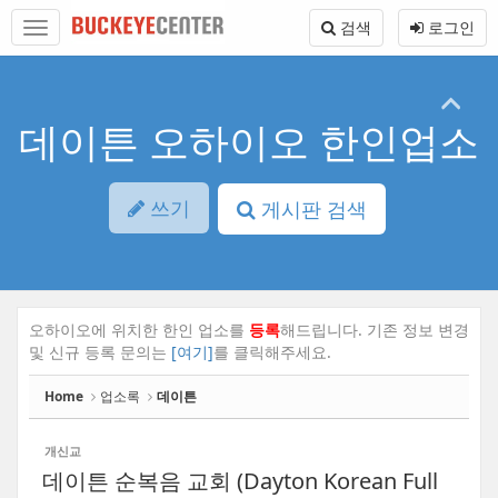
Sketchbook5, 스케치북5
Sketchbook5, 스케치북5
본
메
검색
로그인
문
뉴
바
토
로
글
가
하
기
기
데이튼 오하이오 한인업소
쓰기
게시판 검색
오하이오에 위치한 한인 업소를
등록
해드립니다. 기존 정보 변경
및 신규 등록 문의는
[여기]
를 클릭해주세요.
Home
업소록
데이튼
개신교
데이튼 순복음 교회 (Dayton Korean Full