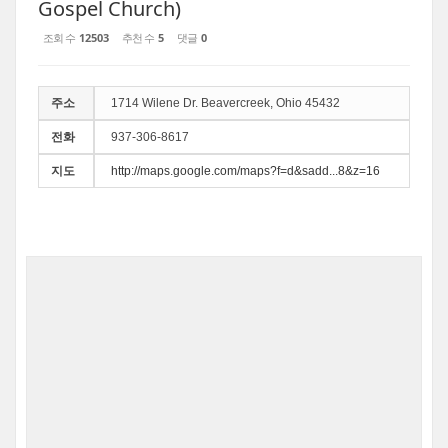
Gospel Church)
조회 수
12503
추천 수
5
댓글
0
주소
1714 Wilene Dr. Beavercreek, Ohio 45432
전화
937-306-8617
지도
http://maps.google.com/maps?f=d&sadd...8&z=16
.