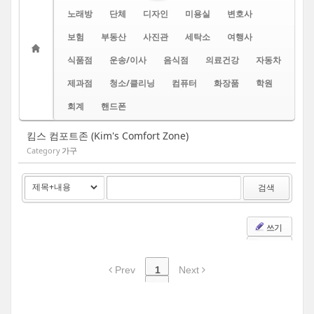
노래방
단체
디자인
미용실
변호사
보험
부동산
사진관
세탁소
여행사
식품점
운송/이사
음식점
의료건강
자동차
제과점
청소/클리닝
컴퓨터
화장품
학원
회계
핸드폰
킴스 컴포트존 (Kim's Comfort Zone)
Category
가구
검색
쓰기
Prev
1
Next