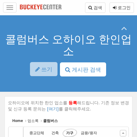
Sketchbook5, 스케치북5
Sketchbook5, 스케치북5
본
메
검색
로그인
문
뉴
바
토
로
글
가
하
기
기
콜럼버스 오하이오 한인업
소
쓰기
게시판 검색
오하이오에 위치한 한인 업소를
등록
해드립니다. 기존 정보 변경
및 신규 등록 문의는
[여기]
를 클릭해주세요.
Home
업소록
콜럼버스
종교단체
건축
가구
금융/융자