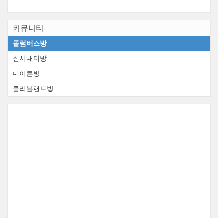
커뮤니티
콜럼버스방
신시내티방
데이튼방
클리블랜드방