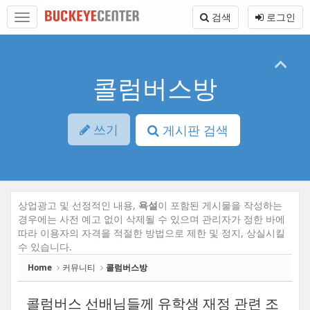
Sketchbook5, 스케치북5
Sketchbook5, 스케치북5
본
메
검색
로그인
문
뉴
바
토
로
글
가
하
기
기
콜럼버스방
쓰기
게시판 검색
상업광고 및 선정적인 내용,
욕설
이 포함된 게시물을 작성하는
경우에는 사전 예고 없이 삭제될 수 있으며 관리자가 정한 바에
따라 이용자의 자격을 적절한 방법으로 제한 및 정지, 상실시킬
수 있습니다.
Home
커뮤니티
콜럼버스방
콜럼버스 선배님들께 유학생 재정 관련 조