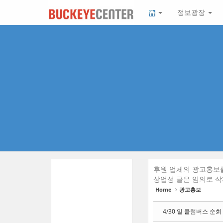
Sketchbook5, 스케치북5
Sketchbook5, 스케치북5
본
메
정보광장
문
뉴
바
토
로
글
가
하
기
기
후원 업체의 광고홍보를
상업성 글은 임의로 삭
Home
광고홍보
4/30 일 콜럼버스 순회