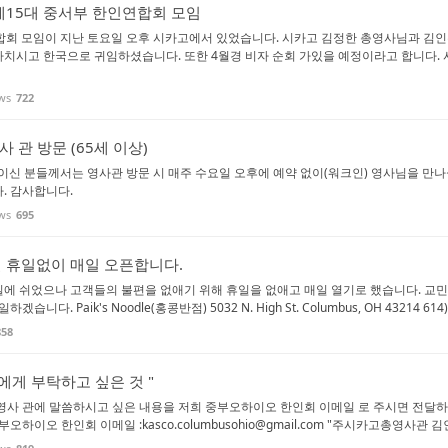
제15대 중서부 한인연합회 모임
합회 모임이 지난 토요일 오후 시카고에서 있었습니다. 시카고 김정한 총영사님과 김
치시고 한국으로 귀임하셨습니다. 또한 4월경 비자 순회 가있을 예정이라고 합니다. 
ws
722
사 관 방문 (65세 이상)
상이신 분들께서는 영사관 방문 시 매주 수요일 오후에 예약 없이(워크인) 영사님을 만나
. 감사합니다.
ws
695
 휴일없이 매일 오픈합니다.
에 쉬었으나 고객들의 불편을 없애기 위해 휴일을 없애고 매일 열기로 했습니다. 교
니다. Paik's Noodle(홍콩반점) 5032 N. High St. Columbus, OH 43214 614)
858
에게 부탁하고 싶은 것 "
영사 관에 말씀하시고 싶은 내용을 저희 중부오하이오 한인회 이메일 로 주시면 전달
오하이오 한인회 이메일 :kasco.columbusohio@gmail.com "주시카고총영사관 김