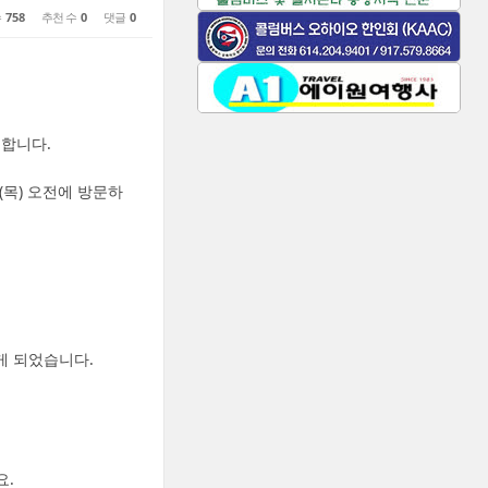
수
758
추천 수
0
댓글
0
능합니다.
(목) 오전에 방문하
하게 되었습니다.
요.