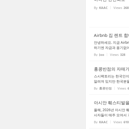
By
KAAC
Views
268
Airbnb 집 렌트 
안녕하세요. 지금 Air
하기엔 자금과 용기없어 
By
Joo
Views
328
홍콩반점의 자매가게인
스시팩토리는 한국인이 
알려져 있지만 한국분들
By
홍콩반점
Views
아시안 훼스티발을
올해, 2026년 아시
사자들이 매주 모여서 
By
KAAC
Views
610