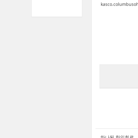
kasco.columbusoh
하나된 한인회로