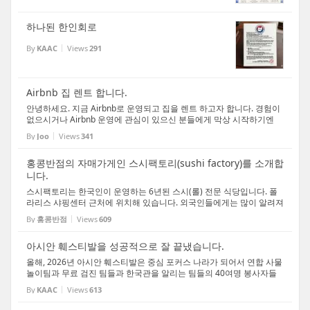
하나된 한인회로
By
KAAC
Views
291
Airbnb 집 렌트 합니다.
안녕하세요. 지금 Airbnb로 운영되고 집을 렌트 하고자 합니다. 경험이
없으시거나 Airbnb 운영에 관심이 있으신 분들에게 막상 시작하기엔
자금과 용기없어 시작이 어려우신 분들에게 좋은 경험의 시작이 될수
By
Joo
Views
341
있습니다. 모든 가구와 세팅이 되어 있으며, 이...
홍콩반점의 자매가게인 스시팩토리(sushi factory)를 소개합
니다.
스시팩토리는 한국인이 운영하는 6년된 스시(롤) 전문 식당입니다. 폴
라리스 샤핑센터 근처에 위치해 있습니다. 외국인들에게는 많이 알려져
있지만 한국분들에게는 생소한 것 같아서 소개를 드리고자 합니다. 우
By
홍콩반점
Views
609
선 스시팩토리는 넓지만 코지한 분위기이고, 접...
아시안 훼스티발을 성공적으로 잘 끝냈습니다.
올해, 2026년 아시안 훼스티발은 중심 포커스 나라가 되어서 연합 사물
놀이팀과 무료 검진 팀들과 한국관을 알리는 팀들의 40여명 봉사자들
이 매주 모여서 기획하고 연습도하고 준비를 하였습니다. 특별히 봉사
By
KAAC
Views
613
를 하려고 거리가 멀어서 아예 호텔에서 숙식하신...