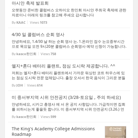
아시안 축제 발표회
오랫동안 준비한 콜럼버스 오하이오 한인회 아시안 주최국 축제에 관한
자료이니 아래의 링크를 참고해 주세요 감사합니다
By
KAAC
Views
1073
4/30 일 콜럼버스 순회 영사
안녕하세요, 1.4/30 날 하는 순회 영사 는. 1.온라인 접수 는요중부시간
으로 목요일 오전 9시20분 콜럼버스 순회영사 예약 신청이 가능합니다.
2.예약 오픈이후 빠르게 예약이 완료될 것으로 예상하고 있으며, 예약
By
kasco한인회
Views
758
을 못하시는 분은 4.30(목) 오전에 방문하여 ...
엘지+혼다 배터리 플랜트, 점심 도시락 제공합니다. ^^
저희는 엘지+혼다 배터리 플랜트에서 가까운 워싱턴 코트 하우스에 있
는 점심 도시락 전문 업체입니다. 출장 오셔서 한국 음식이 그리운 분들
연락 주세요. 성심껏 서비스를 제공합니다. 연락은 jacoboh1118@gma
By
JOH
Views
614
il.com / 614-400-0497 입니다. 샬롬게스트하우...
미 중서부지역 시위 안전공지 (3/28-토요일 , 주의 하세요)
안녕하세요, 시카고 총영사 에 서 온 공지 사항입니다. 가급적이면 집회
를 피하시는게 좋을듯 합니다. 미 중서부지역 시위 안전공지 (3.26.) 언
론 보도에 따르면, 2026년 3월 28일 미국 전역에서 "No Kings Day" 시
By
kasco한인회
Views
599
위가 예정되어 있으며, 중서부 지역 주요 도...
The King's Academy College Admissions
Roadmap