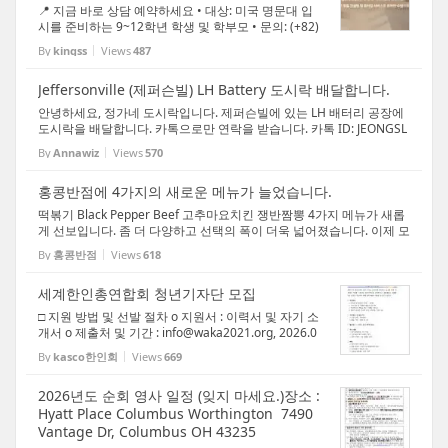
📍 지금 바로 상담 예약하세요 • 대상: 미국 명문대 입
시를 준비하는 9~12학년 학생 및 학부모 • 문의: (+82)
2 - 6953 - 0988 +1 번호 남겨주시면 +1 번호로 상담
By
kingss
Views
487
가능합니다. Official Website: http://www.kingsacad
emy.co.kr Channel상담 : http://pf.kaka...
Jeffersonville (제퍼슨빌) LH Battery 도시락 배달합니다.
안녕하세요, 정가네 도시락입니다. 제퍼슨빌에 있는 LH 배터리 공장에
도시락을 배달합니다. 카톡으로만 연락을 받습니다. 카톡 ID: JEONGSL
LC
By
Annawiz
Views
570
홍콩반점에 4가지의 새로운 메뉴가 늘었습니다.
떡볶기 Black Pepper Beef 고추마요치킨 쟁반짬뽕 4가지 메뉴가 새롭
게 선보입니다. 좀 더 다양하고 선택의 폭이 더욱 넓어졌습니다. 이제 모
든 홍콩반점의 메뉴가 완성되었습니다. 고객 만족을 위해 최선을 다하
By
홍콩반점
Views
618
겠습니다. 최고의 맛을 위해 열심히 노력하겠습...
세계한인총연합회 청년기자단 모집
□ 지원 방법 및 선발 절차 o 지원서 : 이력서 및 자기 소
개서 o 제출처 및 기간 : info@waka2021.org, 2026.0
3.06. o 선발 절차 : 1차 서류 전형, 2차 화상 면접 o 기
By
kasco한인회
Views
669
타 문의사항 : +82-2-523-0336 또는 info@waka202
1.org, □ 지원 방법 및 선발 절차 o 지원서...
2026년도 순회 영사 일정 (잊지 마세요.)장소 :
Hyatt Place Columbus Worthington 7490
Vantage Dr, Columbus OH 43235