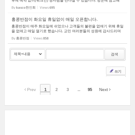
후에 예약 없이(워크인) 영사님을 만나실 수 있습니다. 방문에 참고해
주시기 바랍니다. 감사합니다.
By
kasco한인회
Views
695
홍콩반점이 화요일 휴일없이 매일 오픈합니다.
홍콩반점이 매주 화요일에 쉬었으나 고객들의 불편을 없애기 위해 휴일
을 없애고 매일 열기로 했습니다. 교민 여러분들의 성원에 감사드리며
더욱 더 열심히 일하겠습니다. Paik's Noodle(홍콩반점) 5032 N. High
By
홍콩반점
Views
858
St. Columbus, OH 43214 614)505-0242
검색
쓰기
Prev
1
2
3
...
95
Next