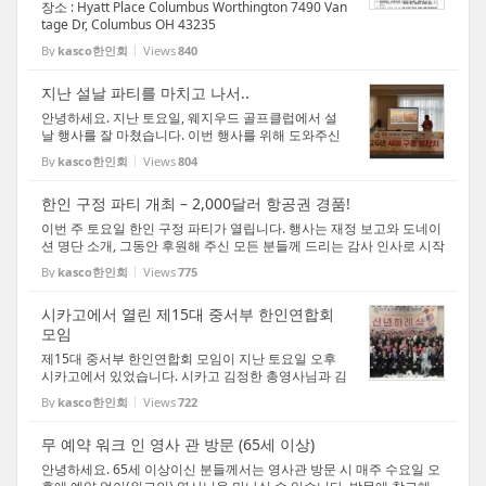
장소 : Hyatt Place Columbus Worthington 7490 Van
tage Dr, Columbus OH 43235
By
kasco한인회
Views
840
지난 설날 파티를 마치고 나서..
안녕하세요. 지난 토요일, 웨지우드 골프클럽에서 설
날 행사를 잘 마쳤습니다. 이번 행사를 위해 도와주신
모든 분들께 진심으로 감사드립니다. 또한 켄터키와
By
kasco한인회
Views
804
디트로이트에서 오신 회장님들, 데이튼에서 와주신 사
물놀이팀을 비롯해 여러 분야에서 애써 주신 ...
한인 구정 파티 개최 – 2,000달러 항공권 경품!
이번 주 토요일 한인 구정 파티가 열립니다. 행사는 재정 보고와 도네이
션 명단 소개, 그동안 후원해 주신 모든 분들께 드리는 감사 인사로 시작
되며, 경품 추첨을 통해 1등 한 분께는 2,000달러 항공권이 제공됩니다.
By
kasco한인회
Views
775
다채로운 프로그램과 맛있는 디너가 준비...
시카고에서 열린 제15대 중서부 한인연합회
모임
제15대 중서부 한인연합회 모임이 지난 토요일 오후
시카고에서 있었습니다. 시카고 김정한 총영사님과 김
인수 영사님께서는 임기를 마치시고 한국으로 귀임하
By
kasco한인회
Views
722
셨습니다. 또한 4월경 비자 순회 가있을 예정이라고
합니다. 사진을 공유합니다.
무 예약 워크 인 영사 관 방문 (65세 이상)
안녕하세요. 65세 이상이신 분들께서는 영사관 방문 시 매주 수요일 오