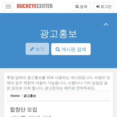
Sketchbook5, 스케치북5
Sketchbook5, 스케치북5
본
메
검색
로그인
문
뉴
바
토
로
글
가
하
기
기
광고홍보
쓰기
게시판 검색
후원 업체의 광고홍보를 위해 사용되는 게시판입니다. 비영리 단
체의 경우 제한적 이용이 가능합니다. 스팸이나 기타 상업성 글
은 임의로 삭제 됩니다. 광고문의는
여기
로 연락주세요.
Home
광고홍보
합창단 모집
조회 수
693
추천 수
0
댓글
0