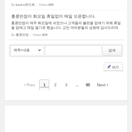
주시기 바랍니다. 감사합니다.
By
kasco한인회
Views
695
홍콩반점이 화요일 휴일없이 매일 오픈합니다.
홍콩반점이 매주 화요일에 쉬었으나 고객들의 불편을 없애기 위해 휴일
을 없애고 매일 열기로 했습니다. 교민 여러분들의 성원에 감사드리며
더욱 더 열심히 일하겠습니다. Paik's Noodle(홍콩반점) 5032 N. High
By
홍콩반점
Views
858
St. Columbus, OH 43214 614)505-0242
검색
쓰기
Prev
1
2
3
...
95
Next