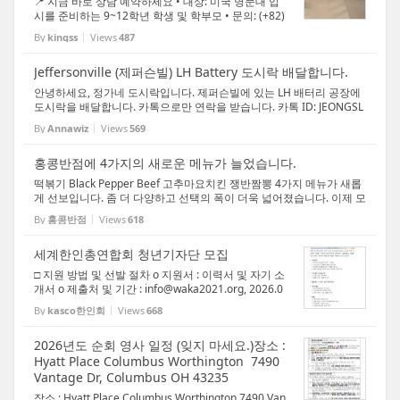
📍 지금 바로 상담 예약하세요 • 대상: 미국 명문대 입
시를 준비하는 9~12학년 학생 및 학부모 • 문의: (+82)
2 - 6953 - 0988 +1 번호 남겨주시면 +1 번호로 상담
By
kingss
Views
487
가능합니다. Official Website: http://www.kingsacad
emy.co.kr Channel상담 : http://pf.kaka...
Jeffersonville (제퍼슨빌) LH Battery 도시락 배달합니다.
안녕하세요, 정가네 도시락입니다. 제퍼슨빌에 있는 LH 배터리 공장에
도시락을 배달합니다. 카톡으로만 연락을 받습니다. 카톡 ID: JEONGSL
LC
By
Annawiz
Views
569
홍콩반점에 4가지의 새로운 메뉴가 늘었습니다.
떡볶기 Black Pepper Beef 고추마요치킨 쟁반짬뽕 4가지 메뉴가 새롭
게 선보입니다. 좀 더 다양하고 선택의 폭이 더욱 넓어졌습니다. 이제 모
든 홍콩반점의 메뉴가 완성되었습니다. 고객 만족을 위해 최선을 다하
By
홍콩반점
Views
618
겠습니다. 최고의 맛을 위해 열심히 노력하겠습...
세계한인총연합회 청년기자단 모집
□ 지원 방법 및 선발 절차 o 지원서 : 이력서 및 자기 소
개서 o 제출처 및 기간 : info@waka2021.org, 2026.0
3.06. o 선발 절차 : 1차 서류 전형, 2차 화상 면접 o 기
By
kasco한인회
Views
668
타 문의사항 : +82-2-523-0336 또는 info@waka202
1.org, □ 지원 방법 및 선발 절차 o 지원서...
2026년도 순회 영사 일정 (잊지 마세요.)장소 :
Hyatt Place Columbus Worthington 7490
Vantage Dr, Columbus OH 43235
장소 : Hyatt Place Columbus Worthington 7490 Van