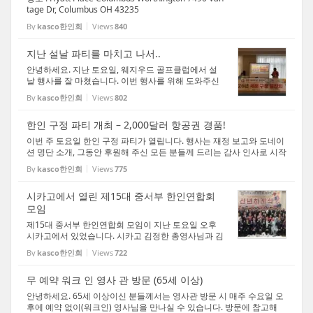
tage Dr, Columbus OH 43235
By
kasco한인회
Views
840
지난 설날 파티를 마치고 나서..
안녕하세요. 지난 토요일, 웨지우드 골프클럽에서 설
날 행사를 잘 마쳤습니다. 이번 행사를 위해 도와주신
모든 분들께 진심으로 감사드립니다. 또한 켄터키와
By
kasco한인회
Views
802
디트로이트에서 오신 회장님들, 데이튼에서 와주신 사
물놀이팀을 비롯해 여러 분야에서 애써 주신 ...
한인 구정 파티 개최 – 2,000달러 항공권 경품!
이번 주 토요일 한인 구정 파티가 열립니다. 행사는 재정 보고와 도네이
션 명단 소개, 그동안 후원해 주신 모든 분들께 드리는 감사 인사로 시작
되며, 경품 추첨을 통해 1등 한 분께는 2,000달러 항공권이 제공됩니다.
By
kasco한인회
Views
775
다채로운 프로그램과 맛있는 디너가 준비...
시카고에서 열린 제15대 중서부 한인연합회
모임
제15대 중서부 한인연합회 모임이 지난 토요일 오후
시카고에서 있었습니다. 시카고 김정한 총영사님과 김
인수 영사님께서는 임기를 마치시고 한국으로 귀임하
By
kasco한인회
Views
722
셨습니다. 또한 4월경 비자 순회 가있을 예정이라고
합니다. 사진을 공유합니다.
무 예약 워크 인 영사 관 방문 (65세 이상)
안녕하세요. 65세 이상이신 분들께서는 영사관 방문 시 매주 수요일 오
후에 예약 없이(워크인) 영사님을 만나실 수 있습니다. 방문에 참고해