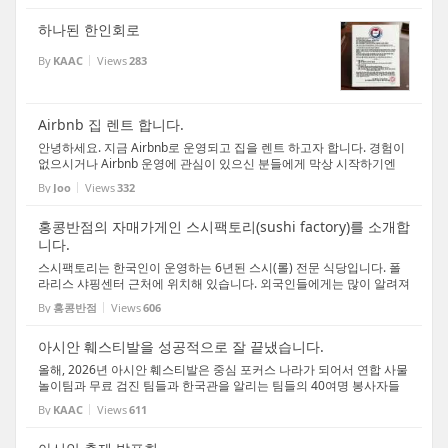
하나된 한인회로
By
KAAC
Views
283
Airbnb 집 렌트 합니다.
안녕하세요. 지금 Airbnb로 운영되고 집을 렌트 하고자 합니다. 경험이
없으시거나 Airbnb 운영에 관심이 있으신 분들에게 막상 시작하기엔
자금과 용기없어 시작이 어려우신 분들에게 좋은 경험의 시작이 될수
By
Joo
Views
332
있습니다. 모든 가구와 세팅이 되어 있으며, 이...
홍콩반점의 자매가게인 스시팩토리(sushi factory)를 소개합
니다.
스시팩토리는 한국인이 운영하는 6년된 스시(롤) 전문 식당입니다. 폴
라리스 샤핑센터 근처에 위치해 있습니다. 외국인들에게는 많이 알려져
있지만 한국분들에게는 생소한 것 같아서 소개를 드리고자 합니다. 우
By
홍콩반점
Views
606
선 스시팩토리는 넓지만 코지한 분위기이고, 접...
아시안 훼스티발을 성공적으로 잘 끝냈습니다.
올해, 2026년 아시안 훼스티발은 중심 포커스 나라가 되어서 연합 사물
놀이팀과 무료 검진 팀들과 한국관을 알리는 팀들의 40여명 봉사자들
이 매주 모여서 기획하고 연습도하고 준비를 하였습니다. 특별히 봉사
By
KAAC
Views
611
를 하려고 거리가 멀어서 아예 호텔에서 숙식하신...