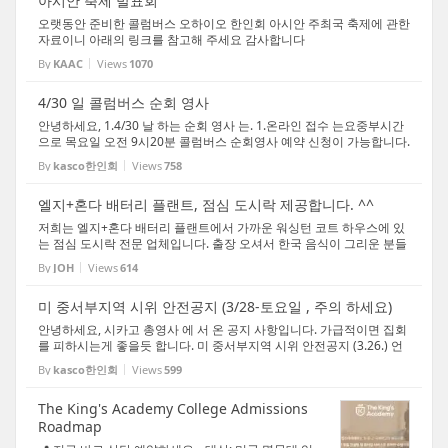
아시안 축제 발표회
오랫동안 준비한 콜럼버스 오하이오 한인회 아시안 주최국 축제에 관한
자료이니 아래의 링크를 참고해 주세요 감사합니다
By
KAAC
Views
1070
4/30 일 콜럼버스 순회 영사
안녕하세요, 1.4/30 날 하는 순회 영사 는. 1.온라인 접수 는요중부시간
으로 목요일 오전 9시20분 콜럼버스 순회영사 예약 신청이 가능합니다.
2.예약 오픈이후 빠르게 예약이 완료될 것으로 예상하고 있으며, 예약
By
kasco한인회
Views
758
을 못하시는 분은 4.30(목) 오전에 방문하여 ...
엘지+혼다 배터리 플랜트, 점심 도시락 제공합니다. ^^
저희는 엘지+혼다 배터리 플랜트에서 가까운 워싱턴 코트 하우스에 있
는 점심 도시락 전문 업체입니다. 출장 오셔서 한국 음식이 그리운 분들
연락 주세요. 성심껏 서비스를 제공합니다. 연락은 jacoboh1118@gma
By
JOH
Views
614
il.com / 614-400-0497 입니다. 샬롬게스트하우...
미 중서부지역 시위 안전공지 (3/28-토요일 , 주의 하세요)
안녕하세요, 시카고 총영사 에 서 온 공지 사항입니다. 가급적이면 집회
를 피하시는게 좋을듯 합니다. 미 중서부지역 시위 안전공지 (3.26.) 언
론 보도에 따르면, 2026년 3월 28일 미국 전역에서 "No Kings Day" 시
By
kasco한인회
Views
599
위가 예정되어 있으며, 중서부 지역 주요 도...
The King's Academy College Admissions
Roadmap