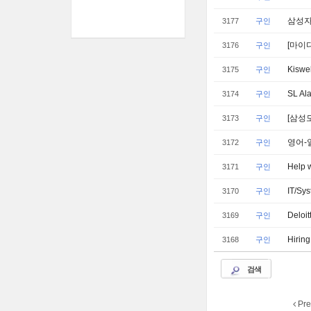
삼성자산
3177
구인
[마이
3176
구인
Kisw
3175
구인
SL Al
3174
구인
[삼성
3173
구인
영어-일
3172
구인
Help 
3171
구인
IT/Sy
3170
구인
Deloi
3169
구인
Hiring
3168
구인
검색
Pre