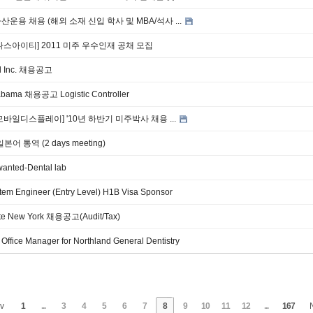
운용 채용 (해외 소재 신입 학사 및 MBA/석사 ...
다스아이티] 2011 미주 우수인재 공채 모집
el Inc. 채용공고
abama 채용공고 Logistic Controller
모바일디스플레이] '10년 하반기 미주박사 채용 ...
본어 통역 (2 days meeting)
wanted-Dental lab
stem Engineer (Entry Level) H1B Visa Sponsor
tte New York 채용공고(Audit/Tax)
 Office Manager for Northland General Dentistry
v
1
...
3
4
5
6
7
8
9
10
11
12
...
167