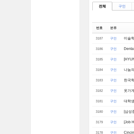
전체
구인
번호
분류
미술학
3187
구인
Dental
3186
구인
[HYUN
3185
구인
나눔의
3184
구인
한국학
3183
구인
옷가게에
3182
구인
대학생
3181
구인
[삼성
3180
구인
[Job H
3179
구인
Cinc
3178
구인