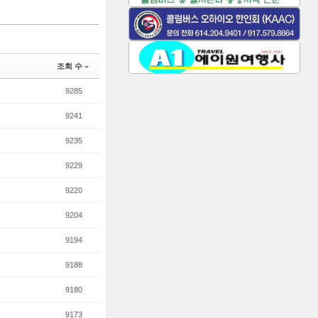
조회 수
9285
9241
9235
9229
9220
9204
9194
9188
9180
9173