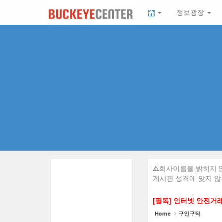
Sketchbook5, 스케치북5
Sketchbook5, 스케치북5
본
메
정보광장
문
뉴
바
토
로
글
가
하
기
기
⚠️
회사이름을 밝히지 않
게시판 성격에 맞지 않
[필독] 인터넷 안전거
Home
구인구직