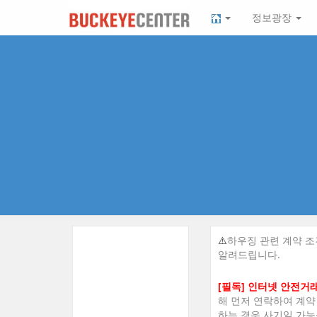
Sketchbook5, 스케치북5
Sketchbook5, 스케치북5
본
메
정보광장
문
뉴
바
토
로
글
가
하
기
기
⚠️
하우징 관련 계약 
알려드립니다.
[필독] 인터넷 안전거
해 먼저 연락하여 계약
하는 경우 사기일 가능