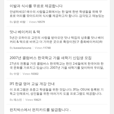
이발과 식사를 무료로 제공합니다
안녕하세요! 예수의 사람들교회에서는 한 달에 한번 학생들을 위해 무
료로 머리를 깎아드리며 식사를 제공하고자 합니다. 감각있고 재능있는
여자 미용사 분이 여러분의 머리를 책임지실 것입니다. 그리고 머리를
By
맑은 바람
Views
10579
깍기 전이나 깍으신 후 맛있는 한국음식도 맛...
맛나 베이커리 & 떡
5년간 오하이오 교민의 사랑을 받아오던 맛나 떡집의 상호를 맛나 베이
커리 & 떡으로 바뀌고 더 가까운 곳으로 확장이전(구 충희베이커리)하
였습니다. 그 간의 노하우로 맛있는 한국빵과 케익 그리고 더욱 다양해
By
kawaiiyoung
Views
11748
진 퓨전떡, 일본식 런치박스를 선보입니다. *한...
2007년 콜럼버스 한국학교 가을 새학기 신입생 모집
27년의 전통을 가진 콜럼버스 한국학교는 한인 2세들에게 한국어와 한
국 문화를 가르치고 있습니다. 2007년 가을 새학기를 맞이하여 우리말,
우리글, 우리 문화를 사랑하는 한국인으로 자라날 학생들을 모집합니
By
수양
Views
10302
다. • 학기 일정 : 2007년 9월 9일 - 12월 9일 (...
IFI 한글 영어 교실 개강 안내
이 프로그램은 초중고 학생들을 위한 것입니다. IFI는 OSU에 등록된 기
독교 단체로서, 성인들을 위한 여러가지 도움 프로그램도 제공합니다.
www.internationalfriendships.org를 가 보시면 여러 서비스를 만나실
By
재스민
Views
10621
수 있습니다. 안녕하세요? 'IFI한글 영어 교실...
런치박스에서 펀치카드를 발급합니다 .