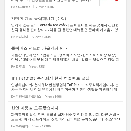
회원이 아니신분들은 홈페이지(WWW.SHARPTOURS.
By
샤프여행사
Views
10906
COM)을 방문하시어 회원가입을 하시면 됩니다.
간단한 한국 음식합니다.(수정)
민가가 있는 몰의 Fantasia tea cafe라는 버블티를 파는 곳에서 간단한
한국 음식을 판매합니다. 처음 글 올렸던 메뉴들은 준비에 어려움이 있
으셔서 다른 메뉴들로 바꾸셨다고 하시네요. 국수는 그만 두시고 떡국,
By
판타지아
Views
10834
만두국, 떡복이, 각종 라면류 하신다고 그러...
콜럼버스 정토회 가을강좌 안내
가을강좌안내 법사 : 법륜스님 (정토회 지도법사, 막사이사이상 수상)
언제 : 10월28일 부터 매주 일요일10시 내용 : 강의는 영상으로 진행 됩
니다. 1강 : 화 2강 : 자유로운 삶 3강 : 외로움과 고독한 삶을 넘어 4강 :
By
정토회
Views
8331
아버지로서의 당당한 삶 5강 : 성과 사...
TnF Partners 주식회사 현지 컨설턴트 모집.
안녕하십니까. 현지유학 컨설팅업체 TnF Partners 주식회사입니다. 본
사는 현지에서 직접 유학생의 빠른 적응과 안전한 생활을 지원하기 위
하여 조직되어진 회사로, 지금까지 봉사형태로 이루어져 오던 일들을
By
티엔에프파트너스
Views
9408
보다 책임감을 가지고 체계적으로 관리할 뿐만 아...
한인 미용실 오픈했습니다
까까뽈까 미용실 오픈! 유학생 남자 헤어컷은 12불 입니다. 다른 서비스
로는 펌, 매직 스트레이트, 상한머리 컨디셔널 등이 있습니다. 주소: 420
0 Westland Mall Columbus, OH 43228 전화: 614-214-0688 미용사
By
까까뽈까
Views
12296
조언니(영어이름은 Gigi)를 찾아주세요-