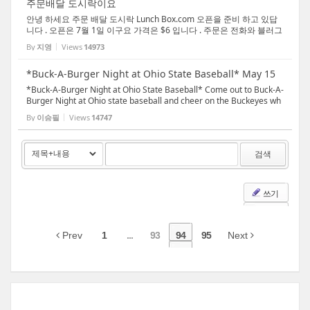
주문배달 도시락이요
안녕 하세요 주문 배달 도시락 Lunch Box.com 오픈을 준비 하고 있답
니다 . 오픈은 7월 1일 이구요 가격은 $6 입니다 . 주문은 전화와 블러그
로 주분을 받구요 메뉴는 블러그에 올려 놓으려 합니다 많은 관심 가져
By
지영
Views
14973
주세요 배달을 가는 장소가 좀 그렇데 ... 어...
*Buck-A-Burger Night at Ohio State Baseball* May 15
*Buck-A-Burger Night at Ohio State Baseball* Come out to Buck-A-
Burger Night at Ohio state baseball and cheer on the Buckeyes wh
en they host North Florida in the first game of their final home seri
By
이승필
Views
14747
es of the season on Tuesday, May 15 at 6:35 ...
검색
쓰기
Prev
1
...
93
94
95
Next