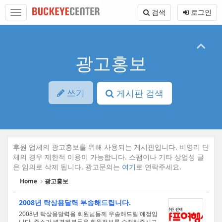
Sketchbook5, 스케치북5
Sketchbook5, 스케치북5
본
메
검색
로그인
문
뉴
바
토
로
글
가
하
기
기
광고홍보
쓰기
게시판 검색
후원 업체의 광고홍보를 위해 사용되는 게시판입니다. 비영리 단
체의 경우 제한적 이용이 가능합니다. 스팸이나 기타 상업성 글
은 임의로 삭제 됩니다. 광고문의는
여기
로 연락주세요.
Home
광고홍보
2008년 탁상용달력 부송해드립니다.
2008년 탁상용달력을 회원님들께 우송해드릴 예정입
니다. 주소가 변경된분들은 회원정보를 수정해주시고,