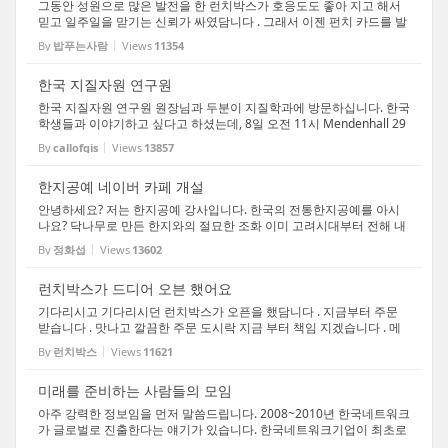
그동안 성원으로 많은 발전을 한 런치박스가 호응도도 좋아 지고 해서
믿고 일주일을 맏기는 신뢰가 싸였담니다 . 그래서 이젠 펀치 카드를 발
급하고 꽁짜 런치도 드실수 있는 기회가 생겼담니다 . 메뉴도 많이 다 양
By
밥푸는사람
Views
11354
해 졌구요 어서 어서 주문 하셔요 ~ http:/...
한국 지질자원 연구원
한국 지질자원 연구원 원장님과 두분이 지질학과에 방문하십니다. 한국
학생들과 이야기하고 싶다고 하셨는데, 8일 오전 11시 Mendenhall 29
6호에서 있습니다. 관심 있으신 분들은 아래 이메일로 연락주세요. 전
By
callofgis
Views
13857
공은 크게 상관 없다고 합니다. Refreshment도 ...
한지공예 네이버 카페 개설
안녕하세요? 저는 한지공예 강사입니다. 한국의 전통한지공예를 아시
나요? 닥나무로 만든 한지와의 절묘한 조화 이미 고려시대부터 전해 내
려온 우리나라 고유의 전통 공예 현대와 어우러져 그 빛을 더 발하는 한
By
정화섭
Views
13602
지공예 미국 친구들에게 선물하셔도 좋습니다. ...
런치박스가 드디어 오븐 했어요
기다리시고 기다리시던 런치박스가 오픈을 했담니다 . 지금부터 주문
받습니다 . 맛나고 깔끔한 주문 도시락 지금 부터 책임 지겠습니다 . 메
뉴는 싸이트에 와서 사진으로 감상 하시고 http://cafe.naver.com/osul
By
런치박스
Views
11621
unchbox.cafe 전화로 주문 하시고 맛은 드셔 ...
미래를 준비하는 사람들의 모임
아주 강력한 정보임을 먼저 말씀드립니다. 2008~2010년 한국네트워크
가 글로벌로 진출한다는 얘기가 있습니다. 한국네트워크기업이 최초로
다른국가오픈을 하는 주인공이 되고 싶지 않으십니까? 서울,부산,대구,