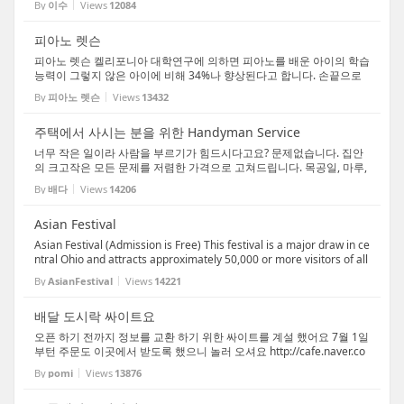
By
이수
Views
12084
포항등에서 사업이 진행되고 있습니다. 서두르세...
피아노 렛슨
피아노 렛슨 켈리포니아 대학연구에 의하면 피아노를 배운 아이의 학습
능력이 그렇지 않은 아이에 비해 34%나 향상된다고 합니다. 손끝으로
건반을 치는 자극이 두뇌까지 연결되어 감성(EQ)과 지능(IQ)을 함께 키
By
피아노 렛슨
Views
13432
워 줍니다. 한양 대하교 음악대학원 졸업 *클...
주택에서 사시는 분을 위한 Handyman Service
너무 작은 일이라 사람을 부르기가 힘드시다고요? 문제없습니다. 집안
의 크고작은 모든 문제를 저렴한 가격으로 고쳐드립니다. 목공일, 마루,
타일, 전기, 수도의 크고 작을 일을 모두 빠르고 확실하게 고쳐드립니다.
By
배다
Views
14206
전화 614) 620-1049
Asian Festival
Asian Festival (Admission is Free) This festival is a major draw in ce
ntral Ohio and attracts approximately 50,000 or more visitors of all
backgrounds annually. Not only will guests learn about the cultures
By
AsianFestival
Views
14221
and traditions of the people from ...
배달 도시락 싸이트요
오픈 하기 전까지 정보를 교환 하기 위한 싸이트를 계설 했어요 7월 1일
부턴 주문도 이곳에서 받도록 했으니 놀러 오셔요 http://cafe.naver.co
m/osulunchbox 로 오셔서 구경 하셔요
By
pomi
Views
13876